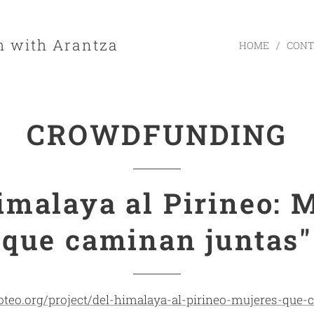
h with Arantza
HOME
CONT
CROWDFUNDING
imalaya al Pirineo: 
que caminan juntas"
oteo.org/project/del-himalaya-al-pirineo-mujeres-que-